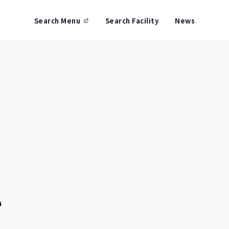
Search Menu
Search Facility
News
い